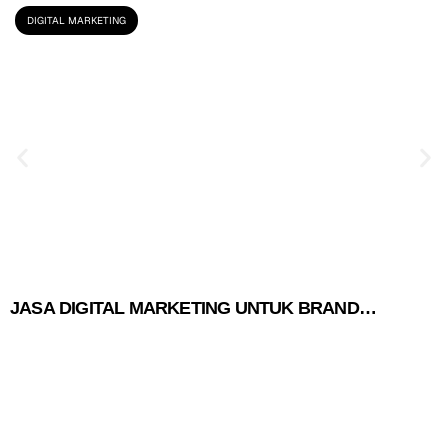
DIGITAL MARKETING
JASA DIGITAL MARKETING UNTUK BRAND
S
FASHION: STRATEGI MENANG DI TENGAH
S
PERSAINGAN PROMO